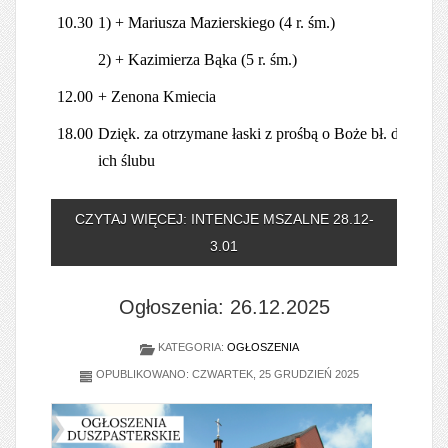
10.30
1) + Mariusza Mazierskiego (4 r. śm.)
2) + Kazimierza Bąka (5 r. śm.)
12.00
+ Zenona Kmiecia
18.00
Dzięk. za otrzymane łaski z prośbą o Boże bł. dla Anny
ich ślubu
CZYTAJ WIĘCEJ: INTENCJE MSZALNE 28.12-
3.01
Ogłoszenia: 26.12.2025
KATEGORIA:
OGŁOSZENIA
OPUBLIKOWANO: CZWARTEK, 25 GRUDZIEŃ 2025