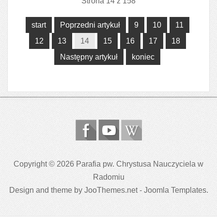
Strona 14 z 158
start
Poprzedni artykuł
9
10
11
12
13
14
15
16
17
18
Następny artykuł
koniec
Copyright © 2026 Parafia pw. Chrystusa Nauczyciela w
Radomiu
Design and theme by JooThemes.net -
Joomla Templates
.