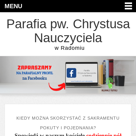
MENU
Parafia pw. Chrystusa
Nauczyciela
w Radomiu
KIEDY MOŻNA SKORZYSTAĆ Z SAKRAMENTU
POKUTY I POJEDNANIA?
Spowiedź w naszym kościele
codziennie pół