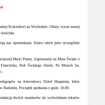
tu
lnej Kościołowi na Wschodzie. Ofiary, wyraz naszej
 kościoła.
ją nas upominkami. Dzieci niech jutro szczególnie
świętszej Maryi Panny. Zapraszamy na Msze Święte o
a Franciszka, Rok Świętego Józefa. Po Mszach św.
i.
pedagogów na Adwentowy Dzień Skupienia, który
 Radomiu. Początek spotkania o godz. 10.00.
instalację dwóch monitorów do wyświetlania tekstów