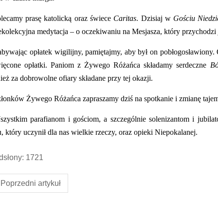
lecamy prasę katolicką oraz świece
Caritas
.
Dzisiaj w
Gościu Niedz
rekolekcyjna medytacja – o oczekiwaniu na Mesjasza, który przychodzi
ywając opłatek wigilijny, pamiętajmy, aby był on pobłogosławiony. 
ięcone opłatki. Paniom z Żywego Różańca składamy serdeczne
Bó
eż za dobrowolne ofiary składane przy tej okazji.
łonków Żywego Różańca zapraszamy dziś na spotkanie i zmianę tajem
zystkim parafianom i gościom, a szczególnie solenizantom i jubila
 który uczynił dla nas wielkie rzeczy, oraz opieki Niepokalanej.
słony: 1721
Poprzedni artykuł