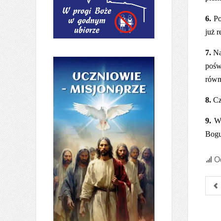
6.
Po
już 
7.
Nab
pośw
równi
8.
Cz
9.
Ws
Bogu,
Od