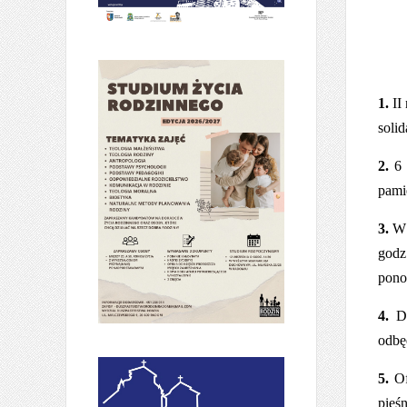
1.
II
soli
2.
6 
pami
3.
W 
godz
pono
4.
Du
odbę
5.
Of
pieśn