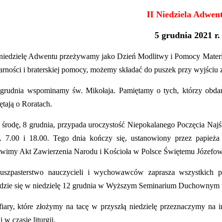
II Niedziela Adwen
5 grudnia 2021 r.
 niedzielę Adwentu przeżywamy jako Dzień Modlitwy i Pomocy Materia
darności i braterskiej pomocy, możemy składać do puszek przy wyjściu z
grudnia wspominamy św. Mikołaja. Pamiętamy o tych, którzy obdaru
ętają o Roratach.
środę, 8 grudnia, przypada uroczystość Niepokalanego Poczęcia Naj
. 7.00 i 18.00. Tego dnia kończy się, ustanowiony przez papież
wimy Akt Zawierzenia Narodu i Kościoła w Polsce Świętemu Józefow
szpasterstwo nauczycieli i wychowawców zaprasza wszystkich 
dzie się w niedzielę 12 grudnia w Wyższym Seminarium Duchownym w
iary, które złożymy na tacę w przyszłą niedzielę przeznaczymy na 
i w czasie liturgii.