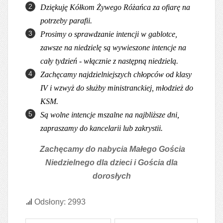
Dziękuję Kółkom Żywego Różańca za ofiarę na
potrzeby parafii.
Prosimy o sprawdzanie intencji w gablotce,
zawsze na niedzielę są wywieszone intencje na
cały tydzień - włącznie z następną niedzielą.
Zachęcamy najdzielniejszych chłopców od klasy
IV i wzwyż do służby ministranckiej, młodzież do
KSM.
Są wolne intencje mszalne na najbliższe dni,
zapraszamy do kancelarii lub zakrystii.
Z
achęcamy do nabycia Małego Gościa
Niedzielnego dla dzieci i Gościa dla
dorosłych
Odsłony: 2993